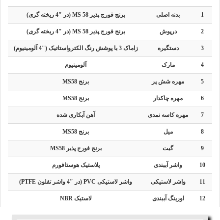
1
بدنه اصلی
برنج فورج پذیر MS 58 (در "4 ریخته گری)
2
درپوش
برنج فورج پذیر MS 58 (در "4 ریخته گری)
3
دستگیره
زاماک 3 با پوشش رنگ الکترواستاتیک ("4 آلومینیوم)
4
مارک
آلومینیوم
5
مهره شش پر
برنج MS58
6
مهره چاکدار
برنج MS58
7
مهره کاسه نمدی
آهن آبکاری شده
8
میل
برنج MS58
9
گیت
برنج فورج پذیر MS58
10
واشر آببندی
پلاستیک هوستافورم
11
واشر لاستیکی
واشر لاستیکی PVC (در "4 واشر تفلون PTFE)
12
اورینگ آببندی
لاستیک NBR