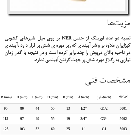
مزیت‌ها
تعبیه دو عدد اورینگ از جنس NBR بر روی میل شیرهای کشویی
کیزایران علاوه بر واشر آببندی که زیر مهره ی شش پر قرار دارد ،آببندی
در ناحیه بالای درپوش را چندبرابر کرده است و در نتیجه با گذر زمان
نیازی به رگلاژ مهره شش پر جهت گرفتن آببندی ندارد.
مشخصات فنی
کد کالا
سایز(inch)
A (inch)
B (mm)
D (mm)
L (mm)
H (mm)
H1 (mm)
95
80
44
55
13
1/2"
G1/2
5001
115
97
49
55
19
3/4"
G3/4
5002
125
103
52
60
25
1"
G1
5003