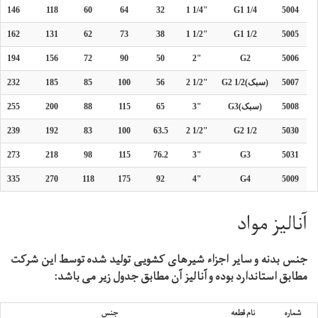
146
118
60
64
32
1 1/4"
G1 1/4
5004
162
131
62
73
38
1 1/2"
G1 1/2
5005
194
156
72
90
50
2"
G2
5006
5007
G2 1/2(سبک)
2 1/2"
56
100
85
185
232
5008
G3(سبک)
3"
65
115
88
200
255
239
192
83
100
63.5
2 1/2"
G2 1/2
5030
273
218
98
115
76.2
3"
G3
5031
335
270
118
175
92
4"
G4
5009
آنالیز مواد
جنس بدنه و سایر اجزاء شیرهای کشویی تولید شده توسط این شرکت
مطابق استاندارد بوده و آنالیز آن مطابق جدول زیر می باشد:
شماره
نام قطعه
جنس