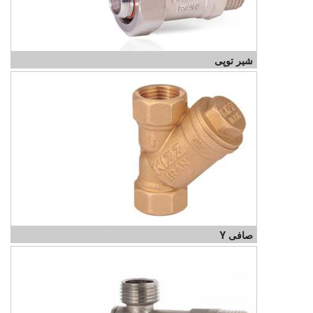
شیر توپی
صافی Y